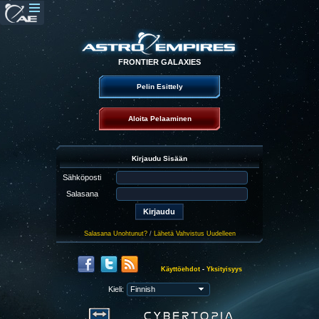
FRONTIER GALAXIES
Pelin Esittely
Aloita Pelaaminen
Kirjaudu Sisään
Sähköposti
Salasana
Salasana Unohtunut?
/
Lähetä Vahvistus Uudelleen
Käyttöehdot
-
Yksityisyys
Kieli: