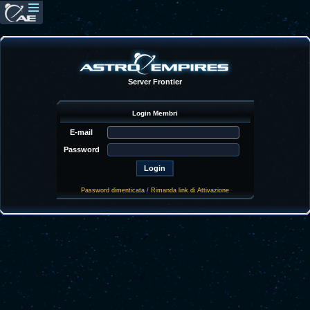
Server Frontier
Login Membri
E-mail
Password
Password dimenticata
/
Rimanda link di Attivazione