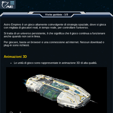
Visita guidata - 1/3
Astro Empires è un gioco altamente coinvolgente di strategia spaziale, dove si gioca
con migliaia di giocatori reali, in tempo reale, per controllare l'universo.
Si tratta di un universo persistente, il che significa che il gioco continua a funzionare
anche quando non sei in linea.
Per giocare, basta un browser e una connessione ad internet. Nessun download o
plug-in sono richiesti.
Animazioni 3D
Le unità di gioco sono rappresentate in animazione 3D di alta qualità.