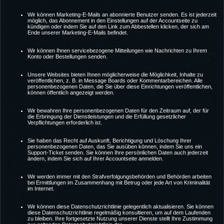
Wir können Marketing-E-Mails an abonnierte Benutzer senden. Es ist jederzeit
möglich, das Abonnement in den Einstellungen auf der Accountseite zu
kündigen oder indem Sie auf den Link zum Abbestellen klicken, der sich am
Ende unserer Marketing-E-Mails befindet.
Wir können Ihnen servicebezogene Mitteilungen wie Nachrichten zu Ihrem
Konto oder Bestellungen senden.
Unsere Websites bieten Ihnen möglicherweise die Möglichkeit, Inhalte zu
veröffentlichen, z. B. in Message Boards oder Kommentarbereichen. Alle
personenbezogenen Daten, die Sie über diese Einrichtungen veröffentlichen,
können öffentlich angezeigt werden.
Wir bewahren Ihre personenbezogenen Daten für den Zeitraum auf, der für
die Erbringung der Dienstleistungen und die Erfüllung gesetzlicher
Verpflichtungen erforderlich ist.
Sie haben das Recht auf Auskunft, Berichtigung und Löschung Ihrer
personenbezogenen Daten, das Sie ausüben können, indem Sie uns ein
Support-Ticket senden. Sie können Ihre persönlichen Daten auch jederzeit
ändern, indem Sie sich auf Ihrer Accountseite anmelden.
Wir werden immer mit den Strafverfolgungsbehörden und Behörden arbeiten
bei Ermittlungen im Zusammenhang mit Betrug oder jede Art von Kriminalität
im Internet.
Wir können diese Datenschutzrichtlinie gelegentlich aktualisieren. Sie können
diese Datenschutzrichtlinie regelmäßig konsultieren, um auf dem Laufenden
zu bleiben. Ihre fortgesetzte Nutzung unserer Dienste stellt Ihre Zustimmung