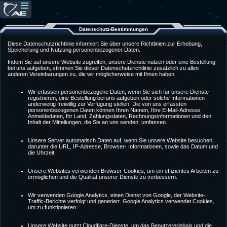
Datenschutz-Bestimmungen
Diese Datenschutzrichtlinie informiert Sie über unsere Richtlinien zur Erhebung,
Speicherung und Nutzung personenbezogener Daten.
Indem Sie auf unsere Website zugreifen, unsere Dienste nutzen oder eine Bestellung
bei uns aufgeben, stimmen Sie dieser Datenschutzrichtlinie zusätzlich zu allen
anderen Vereinbarungen zu, die wir möglicherweise mit Ihnen haben.
Wir erfassen personenbezogene Daten, wenn Sie sich für unsere Dienste
registrieren, eine Bestellung bei uns aufgeben oder solche Informationen
anderweitig freiwillig zur Verfügung stellen. Die von uns erfassten
personenbezogenen Daten können Ihren Namen, Ihre E-Mail-Adresse,
Anmeldedaten, Ihr Land, Zahlungsdaten, Rechnungsinformationen und den
Inhalt der Mitteilungen, die Sie an uns senden, umfassen.
Unsere Server automatisch Daten auf, wenn Sie unsere Website besuchen,
darunter die URL, IP-Adresse, Browser- Informationen, sowie das Datum und
die Uhrzeit.
Unsere Websites verwenden Browser-Cookies, um ein effizientes Arbeiten zu
ermöglichen und die Qualität unserer Dienste zu verbessern.
Wir verwenden Google Analytics, einen Dienst von Google, der Website-
Traffic-Berichte verfolgt und generiert. Google Analytics verwendet Cookies,
um zu funktionieren.
Unsere Website nutzt Cloudflare-Dienste, um das Benutzererlebnis und die