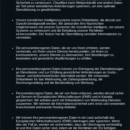
Sicherheit zu verbessern. Cloudflare kann Webprotokolle und andere Daten
als Teil seiner betrieblichen Anforderungen speichern, um eine optimale
Dienstleistung zu gewährleisten.
Unsere künstlichen Intelligenzsysteme nutzen Drittanbieter, die derzeit von
OpenAI bereitgestellt werden. Wir überprüfen Ihre Nachrichten
möglicherweise mit unseren Systemen der künstlichen Intelligenz, um unsere
Systeme zu verbessern und die Einhaltung unserer Richtlinien
sicherzustellen. Der Nutzer hat die Übermittlung sensibler Informationen zu
vermeiden.
Die personenbezogenen Daten, die wir von Ihnen erheben, werden
verwendet, um Ihnen unsere Dienste bereitzustellen, mit Ihnen zu
kommunizieren, unsere Dienste zu überwachen, Ihre Bestellungen zu
bearbeiten und gesetzliche Verpflichtungen zu erfüllen.
Ihre personenbezogenen Daten können zur Erbringung der Dienstleistungen
an Dienstleister und zur Erfüllung gesetzlicher Anforderungen an Justiz-,
Steuer- und Aufsichtsbehörden übermittelt werden. Wir verwenden
Drittanbieter für das Webhosting, die Zahlungsabwicklung, die
Rechnungsstellung und die Bereitstellung von Werbung.
Personenbezogene Daten, die wir von Ihnen erfassen, werden derzeit sicher
auf Servern im Europäischen Wirtschaftsraum (EWR) und in Kanada
gespeichert. Wir arbeiten auch mit Drittanbietern von Webhosting-Diensten
zusammen. Wir nehmen die Informationssicherheit sehr ernst und verwenden
branchenweit anerkannte Hosting-Anbieter.
Wir können Ihre personenbezogenen Daten in ein Land außerhalb des
Europäischen Wirtschaftsraums (EWR) übertragen oder speichern. Wenn
dies der Fall ist, werden wir sicherstellen, dass die Übertragung rechtmäßig
ist und Ihre Daten sicher sind, indem wir die Richtlinien der EU befolgen.