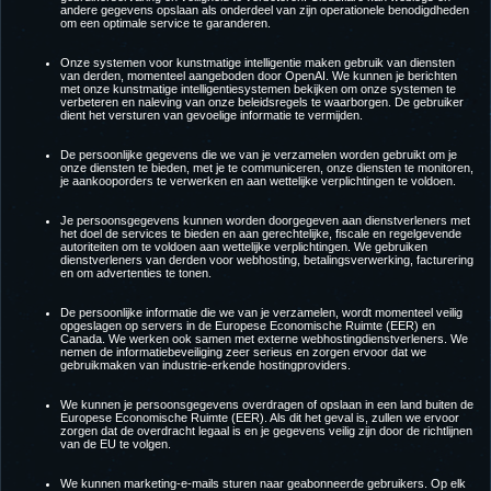
andere gegevens opslaan als onderdeel van zijn operationele benodigdheden
om een optimale service te garanderen.
Onze systemen voor kunstmatige intelligentie maken gebruik van diensten
van derden, momenteel aangeboden door OpenAI. We kunnen je berichten
met onze kunstmatige intelligentiesystemen bekijken om onze systemen te
verbeteren en naleving van onze beleidsregels te waarborgen. De gebruiker
dient het versturen van gevoelige informatie te vermijden.
De persoonlijke gegevens die we van je verzamelen worden gebruikt om je
onze diensten te bieden, met je te communiceren, onze diensten te monitoren,
je aankooporders te verwerken en aan wettelijke verplichtingen te voldoen.
Je persoonsgegevens kunnen worden doorgegeven aan dienstverleners met
het doel de services te bieden en aan gerechtelijke, fiscale en regelgevende
autoriteiten om te voldoen aan wettelijke verplichtingen. We gebruiken
dienstverleners van derden voor webhosting, betalingsverwerking, facturering
en om advertenties te tonen.
De persoonlijke informatie die we van je verzamelen, wordt momenteel veilig
opgeslagen op servers in de Europese Economische Ruimte (EER) en
Canada. We werken ook samen met externe webhostingdienstverleners. We
nemen de informatiebeveiliging zeer serieus en zorgen ervoor dat we
gebruikmaken van industrie-erkende hostingproviders.
We kunnen je persoonsgegevens overdragen of opslaan in een land buiten de
Europese Economische Ruimte (EER). Als dit het geval is, zullen we ervoor
zorgen dat de overdracht legaal is en je gegevens veilig zijn door de richtlijnen
van de EU te volgen.
We kunnen marketing-e-mails sturen naar geabonneerde gebruikers. Op elk