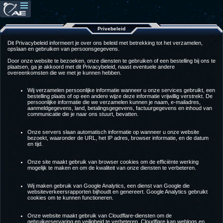
Privebeleid
Dit Privacybeleid informeert je over ons beleid met betrekking tot het verzamelen,
opslaan en gebruiken van persoonsgegevens.
Door onze website te bezoeken, onze diensten te gebruiken of een bestelling bij ons te
plaatsen, ga je akkoord met dit Privacybeleid, naast eventuele andere
overeenkomsten die we met je kunnen hebben.
Wij verzamelen persoonlijke informatie wanneer u onze services gebruikt, een
bestelling plaats of op een andere wijze deze informatie vrijwillig verstrekt. De
persoonlijke informatie die we verzamelen kunnen je naam, e-mailadres,
aanmeldgegevens, land, betalingsgegevens, factuurgegevens en inhoud van
communicatie die je naar ons stuurt, bevatten.
Onze servers slaan automatisch informatie op wanneer u onze website
bezoekt, waaronder de URL, het IP adres, browser informatie, en de datum
en tijd.
Onze site maakt gebruik van browser cookies om de efficiënte werking
mogelijk te maken en om de kwaliteit van onze diensten te verbeteren.
Wij maken gebruik van Google Analytics, een dienst van Google die
websiteverkeersrapporten bijhoudt en genereert. Google Analytics gebruikt
cookies om te kunnen functioneren.
Onze website maakt gebruik van Cloudflare-diensten om de
gebruikerservaring en veiligheid te verbeteren. Cloudflare kan weblogs en