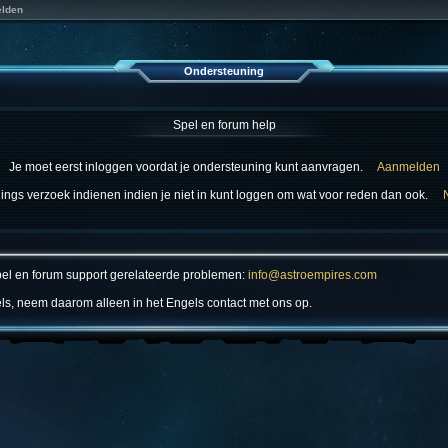
lden
Ondersteuning
Spel en forum help
Je moet eerst inloggen voordat je ondersteuning kunt aanvragen.
Aanmelden
ings verzoek indienen indien je niet in kunt loggen om wat voor reden dan ook.
spel en forum support gerelateerde problemen:
info@astroempires.com
ls, neem daarom alleen in het Engels contact met ons op.