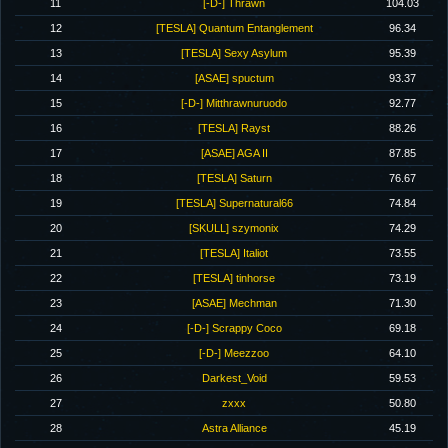
11
[-D-] Thrawn
104.03
12
[TESLA] Quantum Entanglement
96.34
13
[TESLA] Sexy Asylum
95.39
14
[ASAE] spuctum
93.37
15
[-D-] Mitthrawnuruodo
92.77
16
[TESLA] Rayst
88.26
17
[ASAE] AGA II
87.85
18
[TESLA] Saturn
76.67
19
[TESLA] Supernatural66
74.84
20
[SKULL] szymonix
74.29
21
[TESLA] Italiot
73.55
22
[TESLA] tinhorse
73.19
23
[ASAE] Mechman
71.30
24
[-D-] Scrappy Coco
69.18
25
[-D-] Meezzoo
64.10
26
Darkest_Void
59.53
27
zxxx
50.80
28
Astra Alliance
45.19