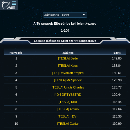
A Te rangod: Először be kell jelentkezned
1-100
Legjobb játékosok Szint szerint rangsorolva
Helyezés
Játékos
Szint
1
[TESLA] Bede
149.85
2
[TESLA] Kaos
133.04
3
[-D-] Ravenloft Empire
130.61
4
[TESLA] Mr Sparkle
123.98
5
[TESLA] Uncle Charles
123.77
6
[-D-] DRTYBSTRD
120.44
7
[TESLA] Krull
118.44
8
[TESLA] Ammo
117.64
9
[TESLA] =DV=
113.36
10
[TESLA] Caldar
110.99